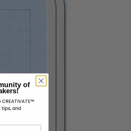
munity of
akers!
ve CREATIVATE™
 tips, and