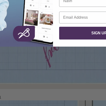
E-mail
SIGN U
.