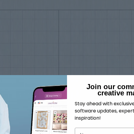
Join our com
creative m
Stay ahead with exclusi
software updates, expert
inspiration!
Navn