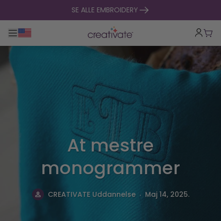
Spring til indhold
SE ALLE EMBROIDERY
Toggle hovednavigation
Indk
At mestre
monogrammer
.
CREATIVATE Uddannelse
Maj 14, 2025.