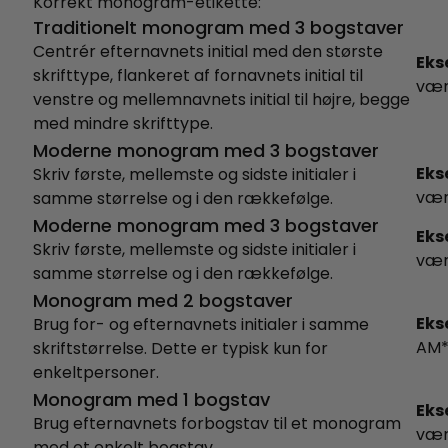
Korrekt monogram-etikette:
Traditionelt monogram med 3 bogstaver
Centrér efternavnets initial med den største
Eks
skrifttype, flankeret af fornavnets initial til
væ
venstre og mellemnavnets initial til højre, begge
med mindre skrifttype.
Moderne monogram med 3 bogstaver
Eks
Skriv første, mellemste og sidste initialer i
væ
samme størrelse og i den rækkefølge.
Moderne monogram med 3 bogstaver
Eks
Skriv første, mellemste og sidste initialer i
væ
samme størrelse og i den rækkefølge.
Monogram med 2 bogstaver
Eks
Brug for- og efternavnets initialer i samme
AM*
skriftstørrelse. Dette er typisk kun for
enkeltpersoner.
Monogram med 1 bogstav
Eks
Brug efternavnets forbogstav til et monogram
væ
med et enkelt bogstav.