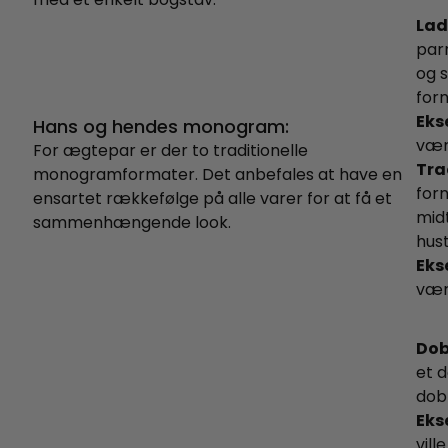
Ladi
parr
og s
forn
Eks
Hans og hendes monogram:
væ
For ægtepar er der to traditionelle
Tra
monogramformater. Det anbefales at have en
forn
ensartet rækkefølge på alle varer for at få et
midt
sammenhængende look.
hust
Eks
væ
Dob
et 
dobb
Eks
vill