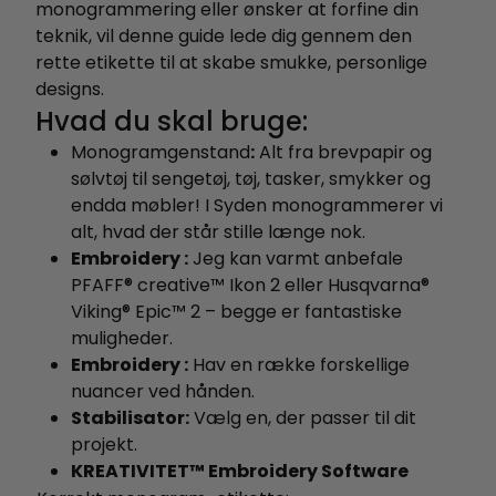
monogrammering eller ønsker at forfine din
teknik, vil denne guide lede dig gennem den
rette etikette til at skabe smukke, personlige
designs.
Hvad du skal bruge:
Monogramgenstand
:
Alt fra brevpapir og
sølvtøj til sengetøj, tøj, tasker, smykker og
endda møbler! I Syden monogrammerer vi
alt, hvad der står stille længe nok.
Embroidery :
Jeg kan varmt anbefale
PFAFF® creative™ Ikon 2 eller Husqvarna®
Viking® Epic™ 2 – begge er fantastiske
muligheder.
Embroidery :
Hav en række forskellige
nuancer ved hånden.
Stabilisator:
Vælg en, der passer til dit
projekt.
KREATIVITET™ Embroidery Software