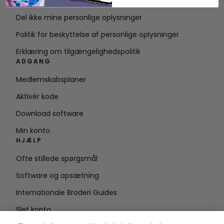
Vilkår for service
Del ikke mine personlige oplysninger
Politik for beskyttelse af personlige oplysninger
Erklæring om tilgængelighedspolitik
ADGANG
Medlemskabsplaner
Aktivér kode
Download software
Min konto
HJÆLP
Ofte stillede spørgsmål
Software og opsætning
Internationale Broderi Guides
Slet konto
HOLD DIG OPDATERET