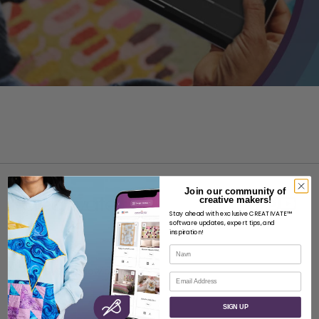
Join our community of
creative makers!
Stay ahead with exclusive CREATIVATE™
software updates, expert tips, and
inspiration!
OM
Navn
Om SVP Worldwide
E-mail
Kontakt
SIGN UP