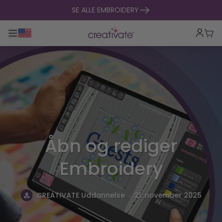
Spring til indhold
SE ALLE EMBROIDERY
Toggle hovednavigation
Indk
Åbn og rediger
Embroidery
.
CREATIVATE Uddannelse
21. november 2025