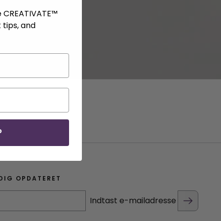
ve CREATIVATE™
 tips, and
P
DIG OPDATERET
Indtast e-mailadresse