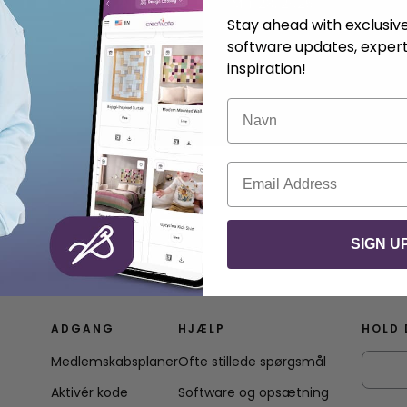
.
Anna Nystrøm
Maj 23, 2025.
Stay ahead with exclusi
software updates, expert
inspiration!
Navn
E-mail
SIGN U
ADGANG
HJÆLP
HOLD 
Medlemskabsplaner
Ofte stillede spørgsmål
Aktivér kode
Software og opsætning