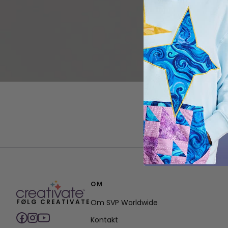
OM
FØLG CREATIVATE
Om SVP Worldwide
Kontakt