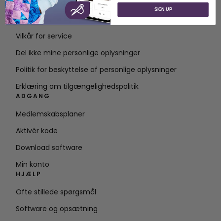
Om SVP Worldwide
SIGN UP
Kontakt
Vilkår for service
Del ikke mine personlige oplysninger
Politik for beskyttelse af personlige oplysninger
Erklæring om tilgængelighedspolitik
ADGANG
Medlemskabsplaner
Aktivér kode
Download software
Min konto
HJÆLP
Ofte stillede spørgsmål
Software og opsætning