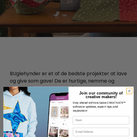
B
Uglehynder er et af de bedste projekter at lave
og give som gave! De er hurtige, nemme og
bruger ikke ret meget stof.
Join our community of
creative makers!
Stay ahead with exclusive CREATIVATE™
software updates, expert tips, and
inspiration!
Navn
OM
E-mail