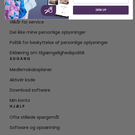
Om SVP Worldwide
SIGN UP
Kontakt
Vilkår for service
Del ikke mine personlige oplysninger
Politik for beskyttelse af personlige oplysninger
Erklæring om tilgængelighedspolitik
ADGANG
Medlemskabsplaner
Aktivér kode
Download software
Min konto
HJÆLP
Ofte stillede spørgsmål
Software og opsætning