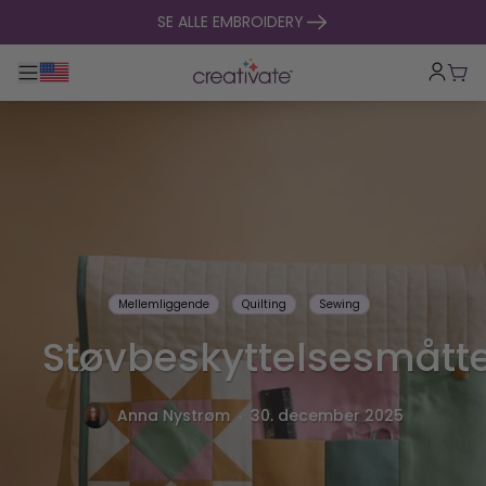
Spring til indhold
SE ALLE EMBROIDERY
Toggle hovednavigation
Indk
Mellemliggende
Quilting
Sewing
Støvbeskyttelsesmått
.
Anna Nystrøm
30. december 2025