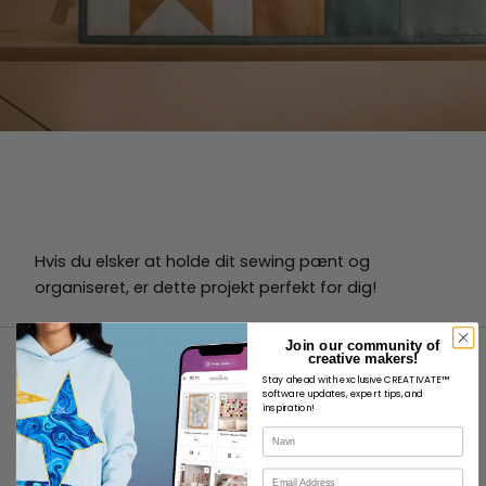
Hvis du elsker at holde dit sewing pænt og
organiseret, er dette projekt perfekt for dig!
Join our community of
creative makers!
Stay ahead with exclusive CREATIVATE™
software updates, expert tips, and
inspiration!
Navn
OM
E-mail