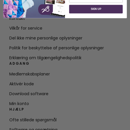
Om SVP Worldwide
SIGN UP
Kontakt
Vilkår for service
Del ikke mine personlige oplysninger
Politik for beskyttelse af personlige oplysninger
Erklæring om tilgængelighedspolitik
ADGANG
Medlemskabsplaner
Aktivér kode
Download software
Min konto
HJÆLP
Ofte stillede spørgsmål
Software og opsætning