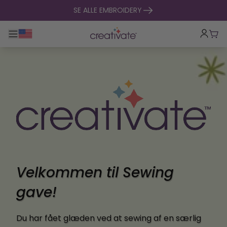
Spring til indhold
SE ALLE EMBROIDERY
Toggle hovednavigation
Indk
Velkommen til Sewing
gave!
Du har fået glæden ved at sewing af en særlig