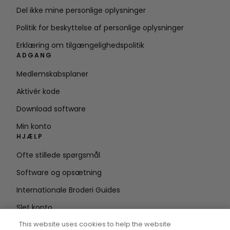
Del ikke mine personlige oplysninger
Politik for beskyttelse af personlige oplysninger
Erklæring om tilgængelighedspolitik
ADGANG
Medlemskabsplaner
Aktivér kode
Download software
Min konto
HJÆLP
Ofte stillede spørgsmål
Software og opsætning
Internationale Broderi Guides
Slet konto
HOLD DIG OPDATERET
This website uses cookies to help the website