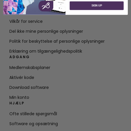
Om SVP Worldwide
SIGN UP
Kontakt
Vilkår for service
Del ikke mine personlige oplysninger
Politik for beskyttelse af personlige oplysninger
Erklæring om tilgængelighedspolitik
ADGANG
Medlemskabsplaner
Aktivér kode
Download software
Min konto
HJÆLP
Ofte stillede spørgsmål
Software og opsætning