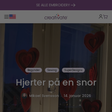
Spring til indhold
SE ALLE EMBROIDERY
Toggle hovednavigation
Indk
Begynder
Sewing
SuperDesigns
Hjerter på en snor
.
Mikael Svensson
14. januar 2026