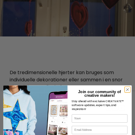
De tredimensionelle hjerter kan bruges som
individuelle dekorationer eller sammen i en snor
til at dekorere dit vindue.
Join our community of
creative makers!
Stay ahead with exclusive CREATIVATE™
software updates, expert tips, and
inspiration!
Navn
OM
E-mail