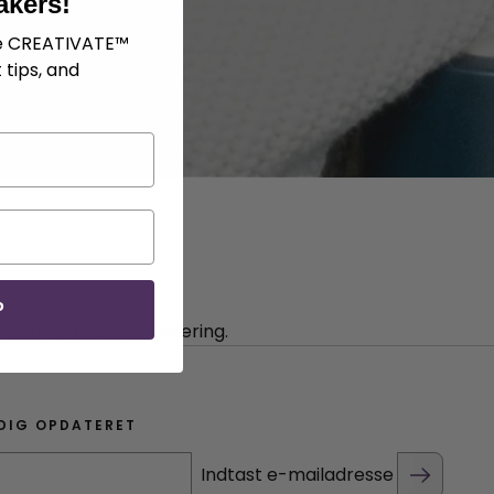
akers!
ve CREATIVATE™
 tips, and
P
agsting og længdejustering.
DIG OPDATERET
Indtast e-mailadresse