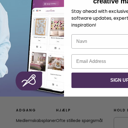
creative m
.
Emily McGinley
04. november 2025
Stay ahead with exclusi
software updates, expert
inspiration!
Navn
E-mail
SIGN U
 enkle projekt, som du kan lave på enhver sewing med zigz
ADGANG
HJÆLP
HOLD 
Medlemskabsplaner
Ofte stillede spørgsmål