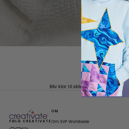
Bliv klar til skiløjperne med dette
OM
FØLG CREATIVATE
Om SVP Worldwide