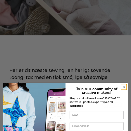
Her er dit næste sewing : en herligt sovende
Loong-tax med en flok små, lige så søvnige
hvalpe.
Join our community of
creative makers!
Stay ahead with exclusive CREATIVATE™
software updates, expert tips, and
inspiration!
Navn
OM
E-mail