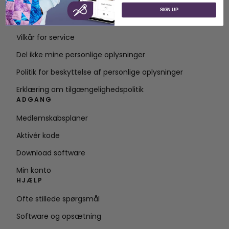
Om SVP Worldwide
SIGN UP
Kontakt
Vilkår for service
Del ikke mine personlige oplysninger
Politik for beskyttelse af personlige oplysninger
Erklæring om tilgængelighedspolitik
ADGANG
Medlemskabsplaner
Aktivér kode
Download software
Min konto
HJÆLP
Ofte stillede spørgsmål
Software og opsætning