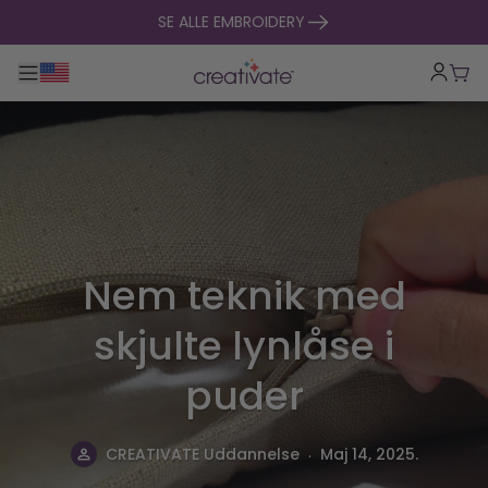
Spring til indhold
SE ALLE EMBROIDERY
Toggle hovednavigation
Indk
Nem teknik med
skjulte lynlåse i
puder
.
CREATIVATE Uddannelse
Maj 14, 2025.