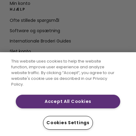
Min konto
HJÆLP
Ofte stillede spørgsmål
Software og opsætning
Internationale Broderi Guides
Slet konto
HOLD DIG OPDATERET
This website uses cookies to help the website
function, improve user experience and analyze
Indtast e-
website traffic. By clicking “Accept“, you agree to our
website's cookie use as described in our Privacy
mailadresse
Policy.
Accept All Cookies
CREATIVATE MYSEWNET er varemærker, der tilhører
Singer Sourcing Limited LLC. © 2026 Singer Sourcing
Limited LLC eller dets datterselskaber. Alle rettigheder
Cookies Settings
forbeholdes.