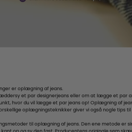
nger er oplægning af jeans.
æddersy et par designerjeans eller om at lægge et par af
punkt, hvor du vil lægge et par jeans op! Oplægning af je
forskellige oplægningsteknikker giver vi også nogle tips til
gsmetoder til oplægning af jeans. Den ene metode er s
e kant op og sy den fast. Producentens originale søm skæ