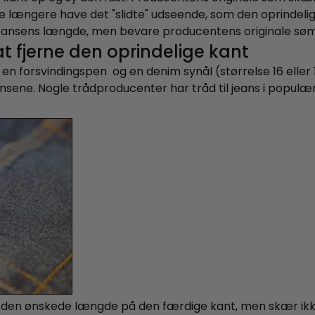
kke længere have det "slidte" udseende, som den oprinde
e jeansens længde, men bevare producentens originale sø
at fjerne den oprindelige kant
 en forsvindingspen og en denim synål (størrelse 16 eller
nsene. Nogle trådproducenter har tråd til jeans i populær
 den ønskede længde på den færdige kant, men skær ik