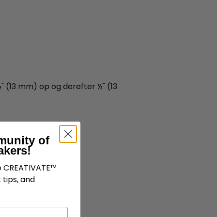
" (13 mm) op og derefter ½" (13
munity of
akers!
ve CREATIVATE™
 tips, and