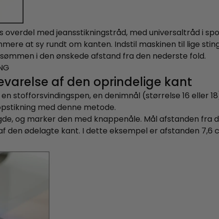
 overdel med jeansstikningstråd, med universaltråd i spole
mmere at sy rundt om kanten. Indstil maskinen til lige st
m sømmen i den ønskede afstand fra den nederste fold.
evarelse af den oprindelige kant
en stofforsvindingspen, en denimnål (størrelse 16 eller 18
 topstikning med denne metode.
e, og marker den med knappenåle. Mål afstanden fra 
 af den ødelagte kant. I dette eksempel er afstanden 7,6 