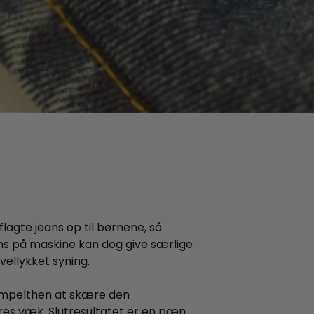
lagte jeans op til børnene, så
ans på maskine kan dog give særlige
 vellykket syning.
impelthen at skære den
res væk. Slutresultatet er en pæn