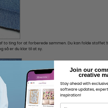
f to ting for at forberede sømmen. Du kan folde stoffet ½
så er du klar til at sy.
Join our com
creative m
Stay ahead with exclusi
software updates, expert
inspiration!
Navn