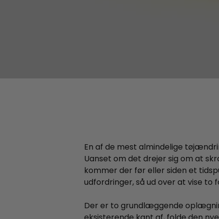
En af de mest almindelige tøjændri
Uanset om det drejer sig om at skr
kommer der før eller siden et tids
udfordringer, så ud over at vise to 
Der er to grundlæggende oplægnin
eksisterende kant af, folde den ny