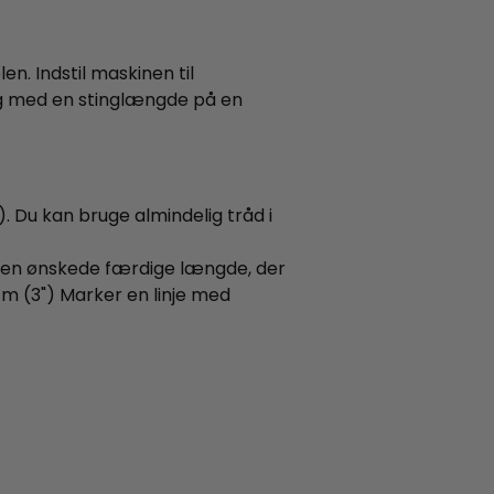
n. Indstil maskinen til
ing med en stinglængde på en
). Du kan bruge almindelig tråd i
den ønskede færdige længde, der
cm (3") Marker en linje med