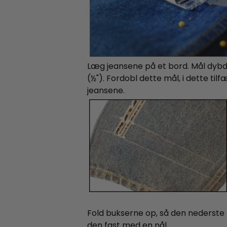
Læg jeansene på et bord. Mål dybde
(½"). Fordobl dette mål, i dette til
jeansene.
Fold bukserne op, så den nederste 
den fast med en nål.