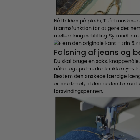
Nål folden på plads, Tråd maskinens
friarmsfunktion for at gøre det ne
mellemlang indstilling. Sy rundt o
Falsning af jeans og b
Du skal bruge en saks, knappenåle, 
nålen og spolen, da der ikke syes
Bestem den ønskede færdige længd
er markeret, til den nederste kant
forsvindingspennen.