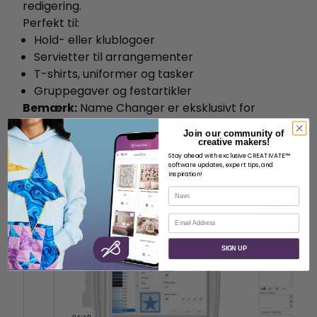
redigering.
Perfekt til:
Hold- eller klublogoer
Servietter til arrangementer
T-shirts, uniformer og tasker
Gruppegaver og festartikler
Bemærk:
Name Changer er eksklusivt for
CREATIVATE™
Elite (mySewnet™ Elite
Join our community of
Software).
creative makers!
Stay ahead with exclusive CREATIVATE™
Ressource
software updates, expert tips, and
inspiration!
Navneskifter (PDF)
Navn
E-mail
SIGN UP