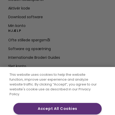
Aktivér kode
Download software
Min konto
HJÆLP
Ofte stillede spørgsmål
Software og opsætning
Internationale Broderi Guides
Slet konto
HOLD DIG OPDATERET
This website uses cookies to help the website
function, improve user experience and analyze
Indtast e-
website traffic. By clicking “Accept“, you agree to our
website's cookie use as described in our Privacy
mailadresse
Policy.
Accept All Cookies
CREATIVATE MYSEWNET er varemærker, der tilhører