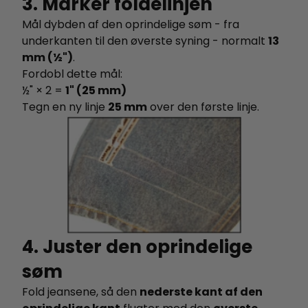
3. Marker foldelinjen
Mål dybden af den oprindelige søm - fra
underkanten til den øverste syning - normalt
13
mm (½")
.
Fordobl dette mål:
½" × 2 =
1" (25 mm)
Tegn en ny linje
25 mm
over den første linje.
4. Juster den oprindelige
søm
Fold jeansene, så den
nederste kant af den