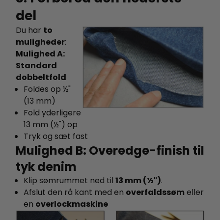
del
Du har
to
muligheder
:
Mulighed A:
Standard
dobbeltfold
Foldes op ½"
(13 mm)
Fold yderligere
13 mm (½") op
Tryk og sæt fast
Mulighed B: Overedge-finish til
tyk denim
Klip sømrummet ned til
13 mm (½")
.
Afslut den rå kant med en
overfaldssøm
eller
en
overlockmaskine