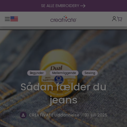
Spring til indhold
SE ALLE EMBROIDERY
Toggle hovednavigation
Indk
Begynder
Mellemliggende
Sewing
Sådan fælder du
jeans
.
CREATIVATE Uddannelse
31. juli 2025