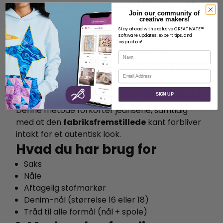
Sy rundt om kanten i den ønskede afstand fra
Join our community of
folden
creative makers!
Din nye kant er færdig!
Stay ahead with exclusive CREATIVATE™
software updates, expert tips, and
Falsning af jeans
inspiration!
Navn
med bevarelse af
E-mail
den oprindelige kant
SIGN UP
Denne metode forkorter jeansene, samtidig
med at den
fabriksfremstillede
kant forbliver
intakt for et autentisk look.
Hvad du har brug for
Saks
Nåle
Aftagelig stofmarkør
Denim-nål (størrelse 16 eller 18)
Tråd til alle formål (nål + spole)