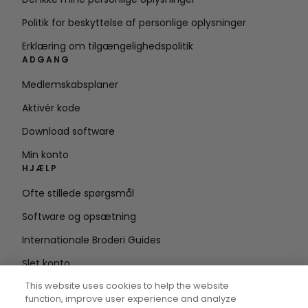
Politik for beskyttelse af personlige oplysninger
Erklæring om tilgængelighedspolitik
ADGANG
Medlemskabsplaner
Aktivér kode
Download software
Min konto
HJÆLP
Ofte stillede spørgsmål
Software og opsætning
Internationale Broderi Guides
Slet konto
HOLD DIG OPDATERET
This website uses cookies to help the website
function, improve user experience and analyze