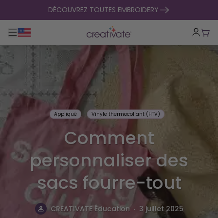
passer au contenu
DÉCOUVREZ TOUTES EMBROIDERY
Basculer la navigation principale
Pani
Appliqué
Vinyle thermocollant (HTV)
Comment
personnaliser des
sacs fourre-tout
.
CREATIVATE Éducation
3 juillet 2025