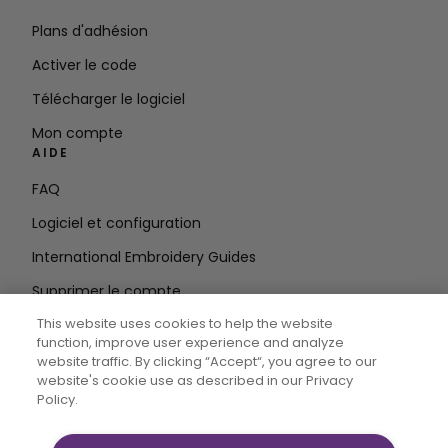
Plans d'adhésion
Activer le code
Télécharger le logiciel
Mon compte
AIDE
FAQ
Logiciel et configuration
International Embroidery Guides
Supprimer le compte
RESTEZ INFORMÉ
This website uses cookies to help the website
function, improve user experience and analyze
Entrez
website traffic. By clicking “Accept“, you agree to our
website's cookie use as described in our Privacy
l'adresse e-mail
Policy.