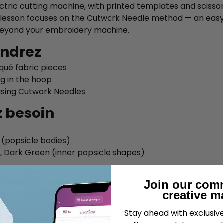
tric cutting machine, with printed templates and scissors
s lesson focuses on the Cutwork Needle method — an easy
 beyond your embroidery machine.
endrez
iqué fabric pieces
ng in the hoop
using Cutwork Needles
z besoin
n (popsicle bodies)
w, Dark Green (inner popsicle shapes)
Join our com
creative m
s recommended for this project. It's a heat-activated, 
needed
Stay ahead with exclusi
s project uses the
360mm × 260mm
hoop