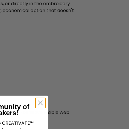
, or directly in the embroidery
, economical option that doesn't
munity of
akers!
pressure-sensitive fusible web
ve CREATIVATE™