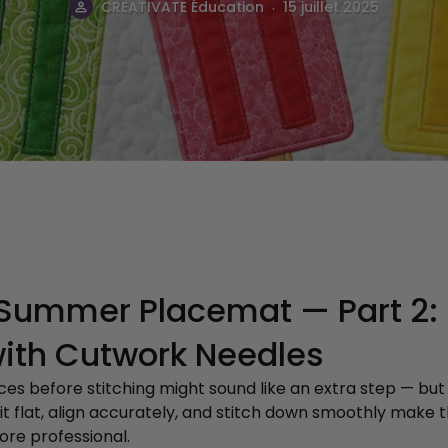
.
souh
CREATIVATE Éducation
15 juillet 2025
a Summer Placemat — Part 2: 
with Cutwork Needles
ces before stitching might sound like an extra step — but i
 sit flat, align accurately, and stitch down smoothly mak
ore professional.