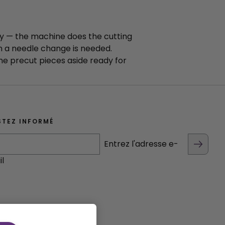
ry — the machine does the cutting
n a needle change is needed.
he precut pieces aside ready for
STEZ INFORMÉ
Entrez l'adresse e-
l