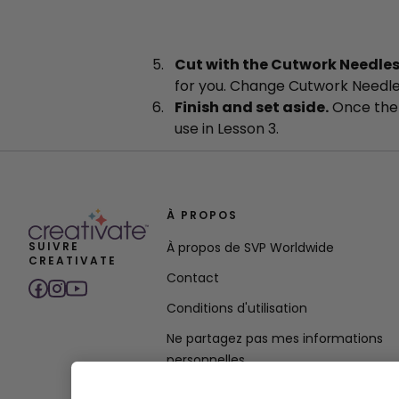
Cut with the Cutwork Needles
for you. Change Cutwork Needle
Finish and set aside.
Once the 
use in Lesson 3.
À PROPOS
SUIVRE
À propos de SVP Worldwide
CREATIVATE
Contact
Conditions d'utilisation
Ne partagez pas mes informations
personnelles
politique de confidentialité