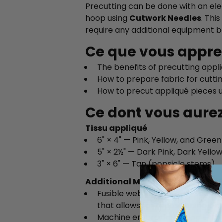
Precutting can be done with an elec
hoop using
Cutwork Needles
. Thi
require any additional equipment
Ce que vous appr
The benefits of precutting appl
How to prepare fabric for cutti
How to precut appliqué pieces 
Ce dont vous aure
Tissu appliqué
6" × 4" — Pink, Yellow, and Gree
5" × 2½" — Dark Pink, Dark Yello
3" × 6" — Tan (popsicle stems)
Additional Materials
Fusible web — Steam-A-Seam 2™ i
that allows for repositioning if 
Machine embroidery hoop — thi