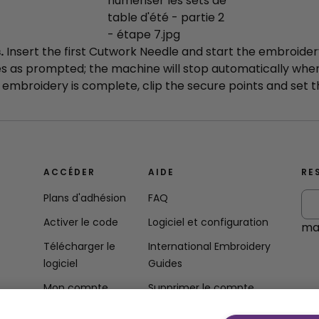
.
Insert the first Cutwork Needle and start the embroide
s as prompted; the machine will stop automatically whe
embroidery is complete, clip the secure points and set t
ACCÉDER
AIDE
RE
Plans d'adhésion
FAQ
Activer le code
Logiciel et configuration
mai
Télécharger le
International Embroidery
logiciel
Guides
Mon compte
Supprimer le compte