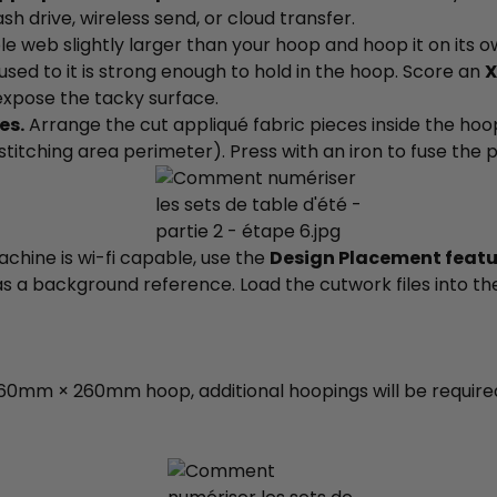
h drive, wireless send, or cloud transfer.
le web slightly larger than your hoop and hoop it on its o
ed to it is strong enough to hold in the hoop. Score an
X
 expose the tacky surface.
es.
Arrange the cut appliqué fabric pieces inside the ho
itching area perimeter). Press with an iron to fuse the p
achine is wi-fi capable, use the
Design Placement featur
s a background reference. Load the cutwork files into t
 360mm × 260mm hoop, additional hoopings will be require