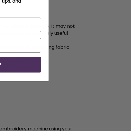
 tips, and
 appliqué frequently, it may not
delivers some genuinely useful
cking stitches or leaving fabric
 bubbles entirely
P
exity
ur embroidery machine using your