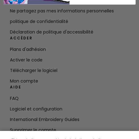
Conditions d'utilisation
Ne partagez pas mes informations personnelles
politique de confidentialité
Déclaration de politique d'accessibilité
ACCÉDER
Plans d'adhésion
Activer le code
Télécharger le logiciel
Mon compte
AIDE
FAQ
Logiciel et configuration
International Embroidery Guides
Supprimer le compte
RESTEZ INFORMÉ