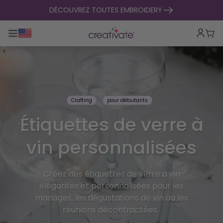
passer au contenu
DÉCOUVREZ TOUTES EMBROIDERY
Basculer la navigation principale
Pani
Crafting
pour débutants
Étiquettes de verre à
vin personnalisées
Créez des étiquettes de verre à vin
élégantes et personnalisées pour les
mariages, les dégustations de vin ou les
réunions décontractées.