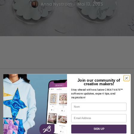
.
Anna Nyström
Mai 13, 2025
Join our community of
creative makers!
Stay ahead with exclusive CREATIVATE™
software updates, expert tips, and
inspiration!
À PROPOS
Nom
À propos de SVP Worldwide
Courriel
Contact
SIGN UP