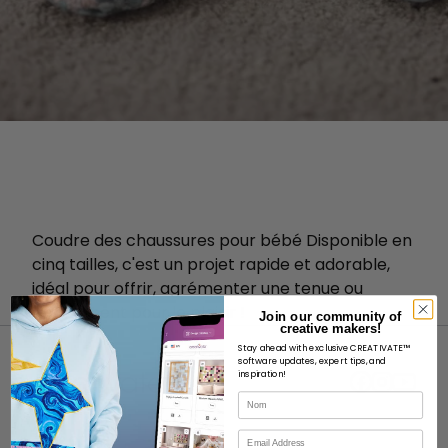
Coudre des chaussures pour bébé
Disponible en
cinq tailles, c'est un projet rapide et adorable,
idéal pour offrir, agrémenter une tenue ou
simplement pour le plaisir !
Join our community of
creative makers!
Stay ahead with exclusive CREATIVATE™
software updates, expert tips, and
inspiration!
Nom
Courriel
À PROPOS