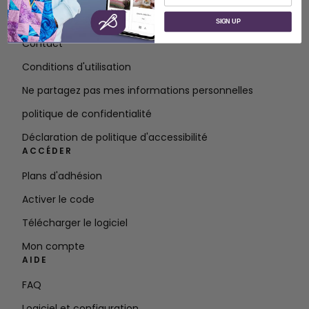
À propos de SVP Worldwide
SIGN UP
Contact
Conditions d'utilisation
Ne partagez pas mes informations personnelles
politique de confidentialité
Déclaration de politique d'accessibilité
ACCÉDER
Plans d'adhésion
Activer le code
Télécharger le logiciel
Mon compte
AIDE
FAQ
Logiciel et configuration