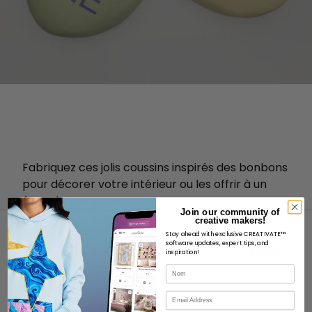
Fabriquez ces jolis coussins inspirés des bonbons
pour décorer votre intérieur ou les offrir à un
être cher.
Join our community of
creative makers!
Stay ahead with exclusive CREATIVATE™
software updates, expert tips, and
inspiration!
Nom
À PROPOS
Courriel