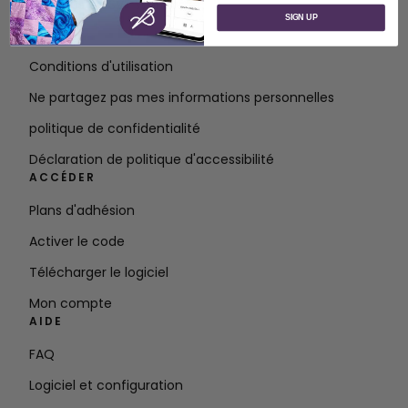
À propos de SVP Worldwide
SIGN UP
Contact
Conditions d'utilisation
Ne partagez pas mes informations personnelles
politique de confidentialité
Déclaration de politique d'accessibilité
ACCÉDER
Plans d'adhésion
Activer le code
Télécharger le logiciel
Mon compte
AIDE
FAQ
Logiciel et configuration