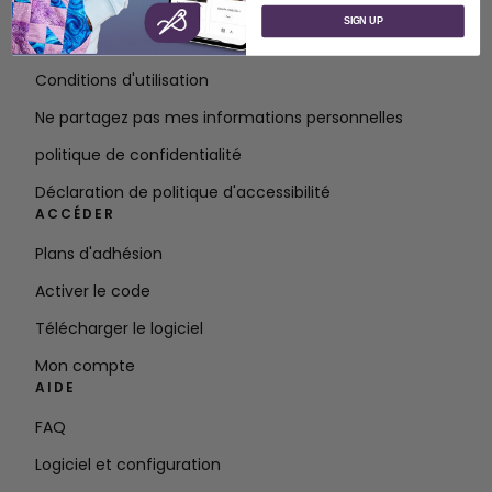
À propos de SVP Worldwide
SIGN UP
Contact
Conditions d'utilisation
Ne partagez pas mes informations personnelles
politique de confidentialité
Déclaration de politique d'accessibilité
ACCÉDER
Plans d'adhésion
Activer le code
Télécharger le logiciel
Mon compte
AIDE
FAQ
Logiciel et configuration