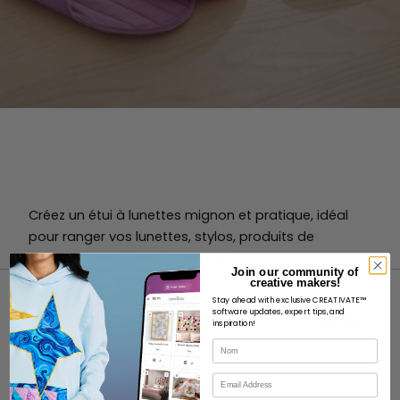
Créez un étui à lunettes mignon et pratique, idéal
pour ranger vos lunettes, stylos, produits de
maquillage et bien plus encore.
Join our community of
creative makers!
Stay ahead with exclusive CREATIVATE™
software updates, expert tips, and
inspiration!
Nom
À PROPOS
Courriel