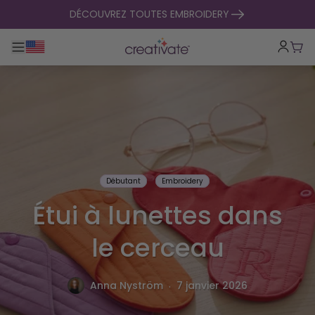
passer au contenu
DÉCOUVREZ TOUTES EMBROIDERY
Basculer la navigation principale
Pani
Débutant
Embroidery
Étui à lunettes dans
le cerceau
.
Anna Nyström
7 janvier 2026