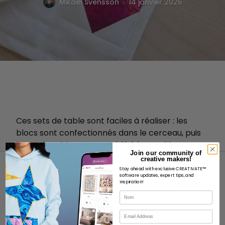
.
Mikael Svensson
14 janvier 2026
Ces sets de table sont faciles à réaliser : les
blocs sont confectionnés dans le cerceau, puis
le set de table est assemblé à la machine.
Join our community of
creative makers!
Stay ahead with exclusive CREATIVATE™
software updates, expert tips, and
inspiration!
Nom
À PROPOS
Courriel