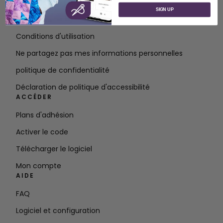
À propos de SVP Worldwide
SIGN UP
Contact
Conditions d'utilisation
Ne partagez pas mes informations personnelles
politique de confidentialité
Déclaration de politique d'accessibilité
ACCÉDER
Plans d'adhésion
Activer le code
Télécharger le logiciel
Mon compte
AIDE
FAQ
Logiciel et configuration