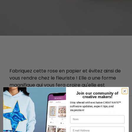
Fabriquez cette rose en papier et évitez ainsi de
vous rendre chez le fleuriste ! Elle a une forme
magnifique qui vous fera croire qu'elle est
presque réelle !
Join our community of
creative makers!
Stay ahead with exclusive CREATIVATE™
software updates, expert tips, and
inspiration!
Nom
Courriel
À PROPOS