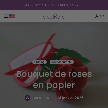
passer au contenu
DÉCOUVREZ TOUTES EMBROIDERY
Basculer la navigation principale
Pani
Crafting
pour débutants
Bouquet de roses
en papier
.
CREATIVATE
14 janvier 2026