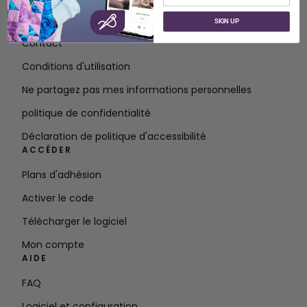
À propos de SVP Worldwide
SIGN UP
Contact
Conditions d'utilisation
Ne partagez pas mes informations personnelles
politique de confidentialité
Déclaration de politique d'accessibilité
ACCÉDER
Plans d'adhésion
Activer le code
Télécharger le logiciel
Mon compte
AIDE
FAQ
Logiciel et configuration