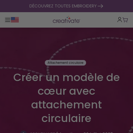
passer au contenu
DÉCOUVREZ TOUTES EMBROIDERY
Basculer la navigation principale
Pani
Attachement circulaire
Créer un modèle de
cœur avec
attachement
circulaire