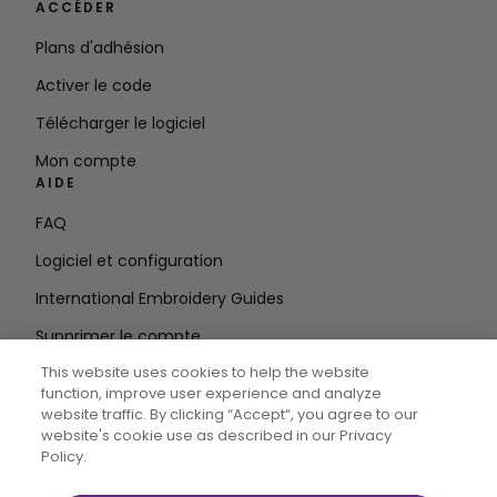
ACCÉDER
Plans d'adhésion
Activer le code
Télécharger le logiciel
Mon compte
AIDE
FAQ
Logiciel et configuration
International Embroidery Guides
Supprimer le compte
RESTEZ INFORMÉ
This website uses cookies to help the website
function, improve user experience and analyze
Entrez
website traffic. By clicking “Accept“, you agree to our
website's cookie use as described in our Privacy
l'adresse e-mail
Policy.