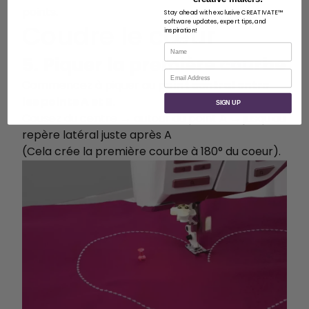
points.
Stay ahead with exclusive CREATIVATE™
software updates, expert tips, and
Coudre le cœur
inspiration!
Nom
5. Piquer la première courbe
Courriel
Commencez à piquer au
point central entre
les points A et B
.
SIGN UP
Cousez du centre → autour du point A → jusqu'au
repère latéral juste après A
(Cela crée la première courbe à 180° du coeur).