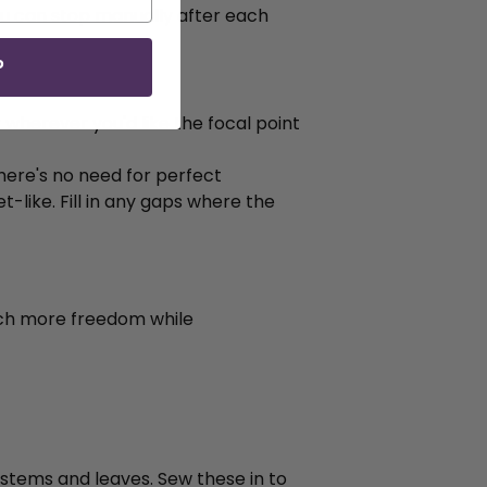
 you can stop manually after each
P
r wherever you'd like the focal point
here's no need for perfect
like. Fill in any gaps where the
uch more freedom while
 stems and leaves. Sew these in to