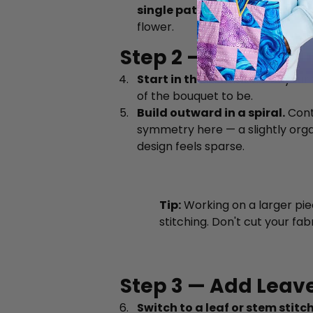
single pattern
feature, turn it
flower.
Step 2 — Stitch Yo
Start in the center.
Place your f
of the bouquet to be.
Build outward in a spiral.
Conti
symmetry here — a slightly orga
design feels sparse.
Tip:
Working on a larger pie
stitching. Don't cut your fab
Step 3 — Add Leav
Switch to a leaf or stem stitch