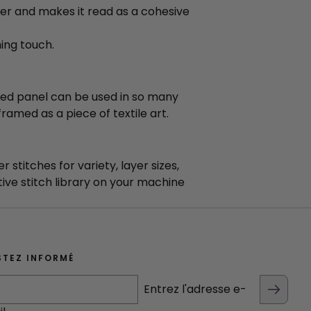
er and makes it read as a cohesive
ing touch.
ched panel can be used in so many
ramed as a piece of textile art.
 stitches for variety, layer sizes,
tive stitch library on your machine
STEZ INFORMÉ
Entrez l'adresse e-