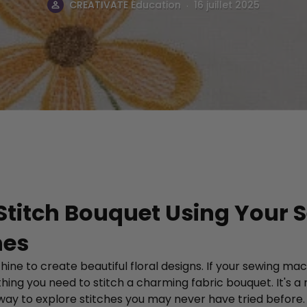
.
souh
CREATIVATE Éducation
16 juillet 2025
Stitch Bouquet Using Your 
hes
ne to create beautiful floral designs. If your sewing ma
ng you need to stitch a charming fabric bouquet. It's a r
way to explore stitches you may never have tried before