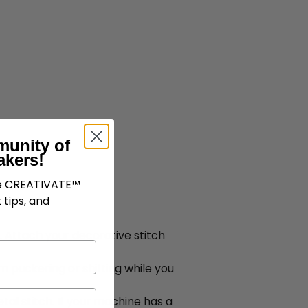
munity of
akers!
ve CREATIVATE™
 tips, and
 Attach your decorative stitch
m puckering or shifting while you
al stitch. If your machine has a