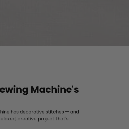
aitez.
Sewing Machine's
chine has decorative stitches — and
elaxed, creative project that's
.