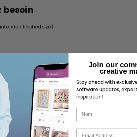
z besoin
 intended finished size)
)
Join our com
 stitches
creative m
Stay ahead with exclusi
software updates, expert
our Materials
inspiration!
broidery thread on top and bobbin thread in the bobbin.
Nom
y stabilizer behind your fabric. This keeps the fabric fro
th decorative stitches that cover a lot of ground.
Courriel
wse your machine's stitch menu and select a flower or pet