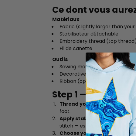
Ce dont vous aure
Matériaux
Fabric (slightly larger than your
Stabilisateur détachable
Embroidery thread (top thread
Fil de canette
Outils
Sewing machine with decorative
Decorative stitch presser foot
Ribbon (optional, for finishing)
Step 1 — Prepare Y
Thread your machine.
Load em
foot.
Apply stabilizer.
Place tear-awa
stitch — especially important wi
Choose your flower stitch.
Bro