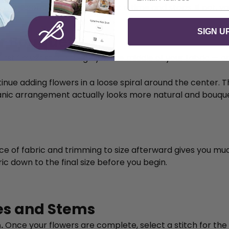
 on so it completes one motif at a time and stops. If not,
SIGN U
ur Bouquet
irst flower stitch roughly in the middle of your fabric — o
nue adding flowers in a loose spiral around the center. T
nic arrangement actually looks more natural and bouquet-
ce of fabric and trimming to size afterward gives you m
ric down to the final size before you begin.
es and Stems
.
Once your flowers are complete, select a stitch for the