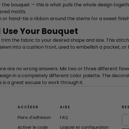
the bouquet — this is what pulls the whole design togeth
red motifs.
h or hand-tie a ribbon around the stems for a sweet finish
d Use Your Bouquet
trim the fabric to your desired shape and size. This stit
ewn into a cushion front, used to embellish a pocket, or f
ere are no wrong answers. Mix two or three different flower
esign in a completely different color palette. The decora
s is a great excuse to work through it.
ACCÉDER
AIDE
RE
Plans d'adhésion
FAQ
Activer le code
Logiciel et configuration