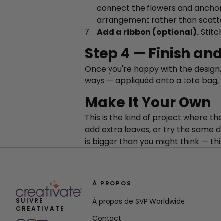
connect the flowers and anchor 
arrangement rather than scatte
Add a ribbon (optional).
Stitc
Step 4 — Finish an
Once you're happy with the design, 
ways — appliquéd onto a tote bag, s
Make It Your Own
This is the kind of project where th
add extra leaves, or try the same d
is bigger than you might think — thi
À PROPOS
SUIVRE
À propos de SVP Worldwide
CREATIVATE
Contact