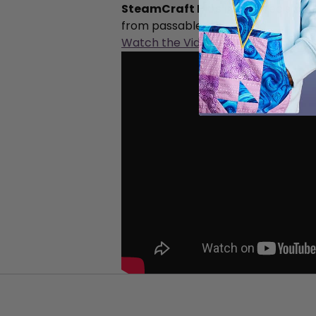
SteamCraft Plus
iron's precision 
from passable to polished.
Watch the Video