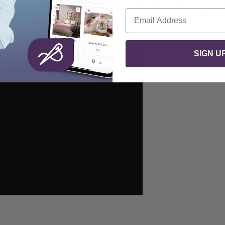
tip helps you get into seams, plackets, and collar points cl
Courriel
SIGN U