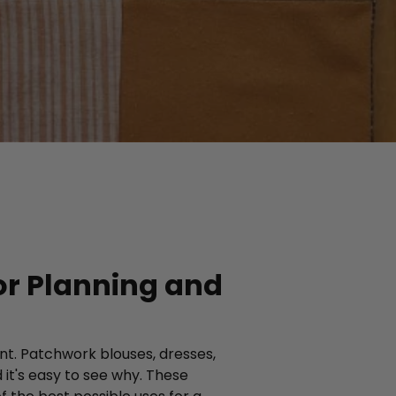
aitez.
or Planning and
t. Patchwork blouses, dresses,
 it's easy to see why. These