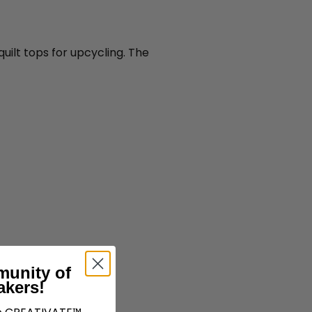
quilt tops for upcycling. The
munity of
akers!