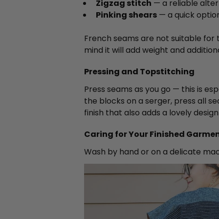
Zigzag stitch
— a reliable alte
Pinking shears
— a quick optio
French seams are not suitable for t
mind it will add weight and addition
Pressing and Topstitching
Press seams as you go — this is es
the blocks on a serger, press all s
finish that also adds a lovely design 
Caring for Your Finished Garme
Wash by hand or on a delicate mach