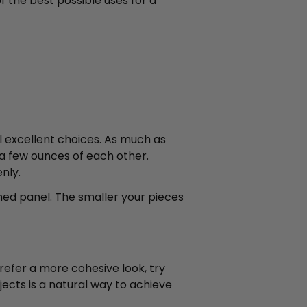
 the best possible uses for a
l excellent choices. As much as
 a few ounces of each other.
nly.
shed panel. The smaller your pieces
 prefer a more cohesive look, try
ects is a natural way to achieve