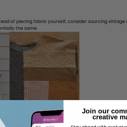
tead of piecing fabric yourself, consider sourcing vintage 
ntially the same.
Join our com
creative m