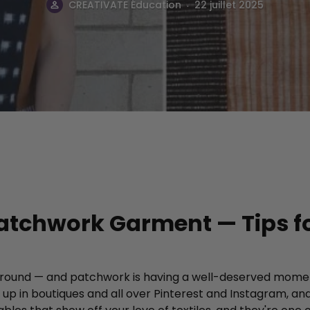
.
souh
CREATIVATE Éducation
22 juillet 2025
atchwork Garment — Tips f
 around — and patchwork is having a well-deserved momen
g up in boutiques and all over Pinterest and Instagram, and