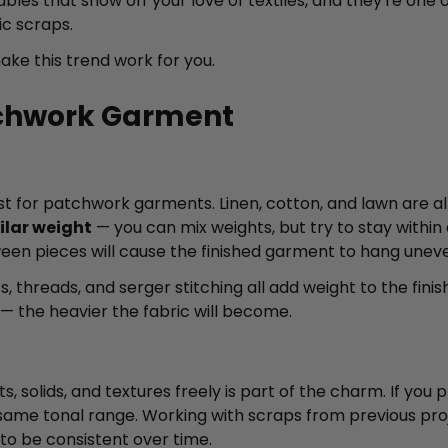
s that show off your love of textiles, and they're one of
ic scraps.
ke this trend work for you.
tchwork Garment
t for patchwork garments. Linen, cotton, and lawn are al
ilar weight
— you can mix weights, but try to stay within
ween pieces will cause the finished garment to hang uneve
, threads, and serger stitching all add weight to the fini
 the heavier the fabric will become.
ts, solids, and textures freely is part of the charm. If you
 same tonal range. Working with scraps from previous proj
 to be consistent over time.