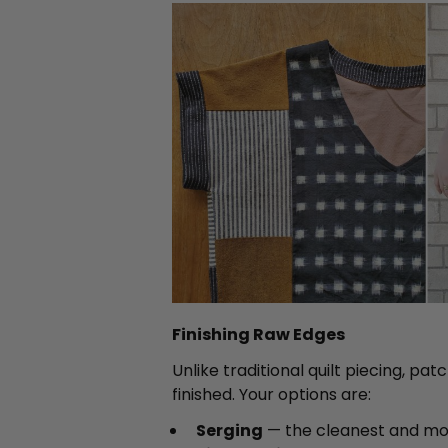
Finishing Raw Edges
Unlike traditional quilt piecing, 
finished. Your options are:
Serging
— the cleanest and mos