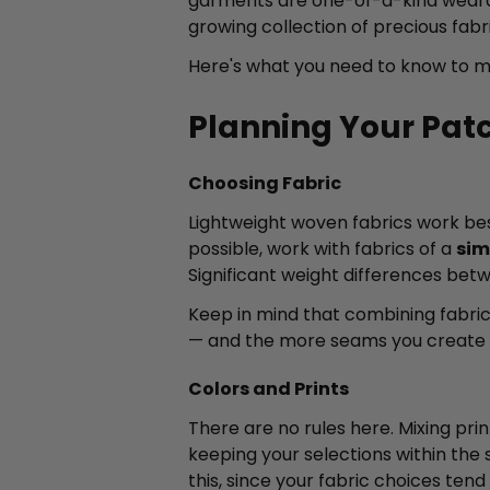
garments are one-of-a-kind wearable
growing collection of precious fabr
Here's what you need to know to ma
Planning Your Pa
Choosing Fabric
Lightweight woven fabrics work bes
possible, work with fabrics of a
sim
Significant weight differences bet
Keep in mind that combining fabrics
— and the more seams you create —
Colors and Prints
There are no rules here. Mixing prin
keeping your selections within the
this, since your fabric choices tend