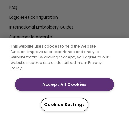
FAQ
Logiciel et configuration
International Embroidery Guides
Supprimer le compte
RESTEZ INFORMÉ
This website uses cookies to help the website
function, improve user experience and analyze
Entrez
website traffic. By clicking “Accept“, you agree to our
website's cookie use as described in our Privacy
l'adresse e-mail
Policy.
Accept All Cookies
CREATIVATE MYSEWNET sont des marques déposées
exclusives de Singer Sourcing Limited LLC. © 2026
Singer Sourcing Limited LLC ou ses filiales. Tous droits
Cookies Settings
réservés.