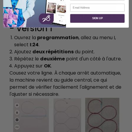
Courriel
Programmation anticipée
SIGN UP
- Version 1
Ouvrez la
programmation
, allez au menu I,
select
I:24
.
Ajoutez
deux répétitions
du point.
Répétez le
deuxième
point d'un côté à l'autre.
Appuyez sur
OK
.
Cousez votre ligne. À chaque arrêt automatique,
la machine revient au guide central, ce qui
permet de vérifier facilement l'alignement et de
l'ajuster si nécessaire.