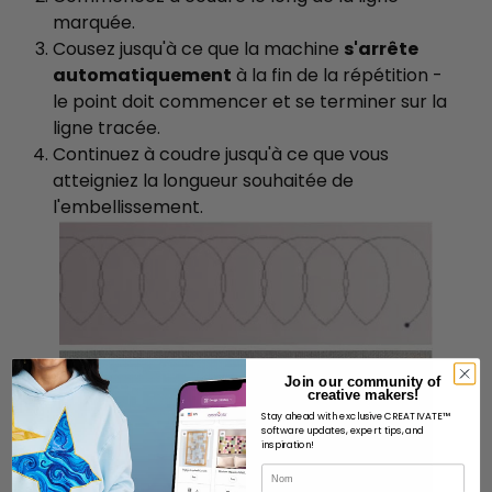
marquée.
Cousez jusqu'à ce que la machine
s'arrête
automatiquement
à la fin de la répétition -
le point doit commencer et se terminer sur la
ligne tracée.
Continuez à coudre jusqu'à ce que vous
atteigniez la longueur souhaitée de
l'embellissement.
Join our community of
creative makers!
Stay ahead with exclusive CREATIVATE™
software updates, expert tips, and
inspiration!
Nom