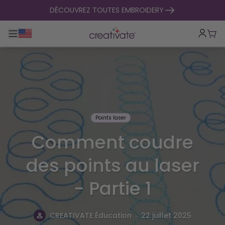
passer au contenu
DÉCOUVREZ TOUTES EMBROIDERY
Basculer la navigation principale
Pani
Points laser
Comment coudre
des points au laser
- Partie 1
.
CREATIVATE Éducation
22 juillet 2025