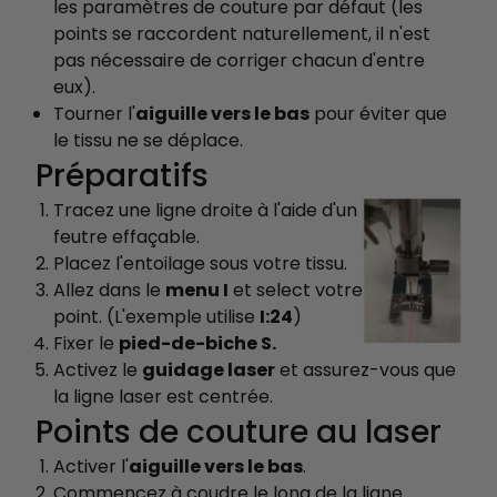
les paramètres de couture par défaut (les
points se raccordent naturellement, il n'est
pas nécessaire de corriger chacun d'entre
eux).
Tourner l'
aiguille vers le bas
pour éviter que
le tissu ne se déplace.
Préparatifs
Tracez une ligne droite à l'aide d'un
feutre effaçable.
Placez l'entoilage sous votre tissu.
Allez dans le
menu I
et select votre
point. (L'exemple utilise
I:24
)
Fixer le
pied-de-biche S.
Activez le
guidage laser
et assurez-vous que
la ligne laser est centrée.
Points de couture au laser
Activer l'
aiguille vers le bas
.
Commencez à coudre le long de la ligne