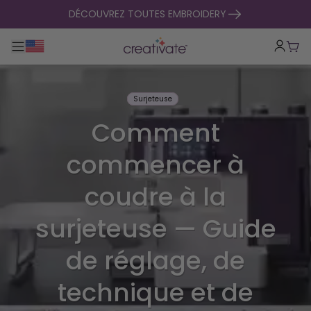
passer au contenu
DÉCOUVREZ TOUTES EMBROIDERY
Basculer la navigation principale
Pani
Surjeteuse
Comment
commencer à
coudre à la
surjeteuse — Guide
de réglage, de
technique et de