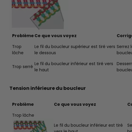
Problème
Ce que vous voyez
Corrig
Trop
Le fil du boucleur supérieur est tiré vers
Serrez 
lâche
le dessous
boucleu
Le fil du boucleur inférieur est tiré vers
Desserr
Trop serré
le haut
boucleu
Tension inférieure du boucleur
Problème
Ce que vous voyez
C
Trop lâche
Le fil du boucleur inférieur est tiré
Se
vers le haut
bo