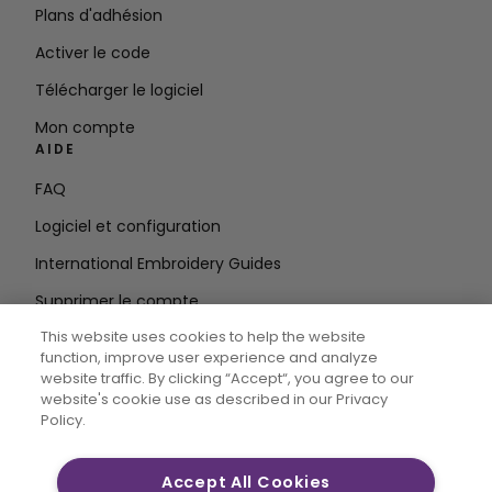
Plans d'adhésion
Activer le code
Télécharger le logiciel
Mon compte
AIDE
FAQ
Logiciel et configuration
International Embroidery Guides
Supprimer le compte
RESTEZ INFORMÉ
This website uses cookies to help the website
function, improve user experience and analyze
Entrez
website traffic. By clicking “Accept“, you agree to our
website's cookie use as described in our Privacy
l'adresse e-mail
Policy.
Accept All Cookies