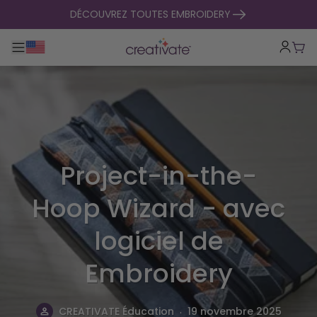
passer au contenu
DÉCOUVREZ TOUTES EMBROIDERY
Basculer la navigation principale
Pani
Project-in-the-
Hoop Wizard - avec
logiciel de
Embroidery
.
CREATIVATE Éducation
19 novembre 2025