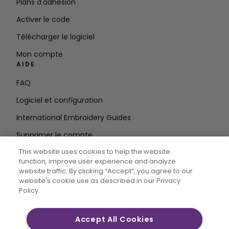
Plans d'adhésion
Activer le code
Télécharger le logiciel
Mon compte
AIDE
FAQ
Logiciel et configuration
International Embroidery Guides
Supprimer le compte
RESTEZ INFORMÉ
This website uses cookies to help the website
function, improve user experience and analyze
Entrez
website traffic. By clicking “Accept“, you agree to our
website's cookie use as described in our Privacy
l'adresse e-mail
Policy.
Accept All Cookies