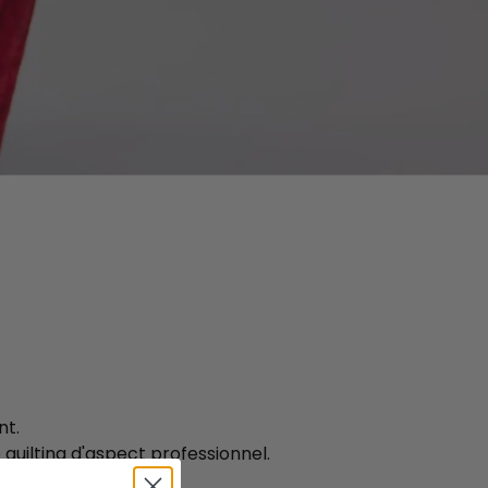
aitez.
nt.
e quilting d'aspect professionnel.