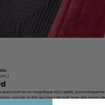
souh
lite
num )
rd
quel motif en un magnifique bloc quilté, automatiqueme
adrer, remplir et finir les blocs de quilt avec des points d