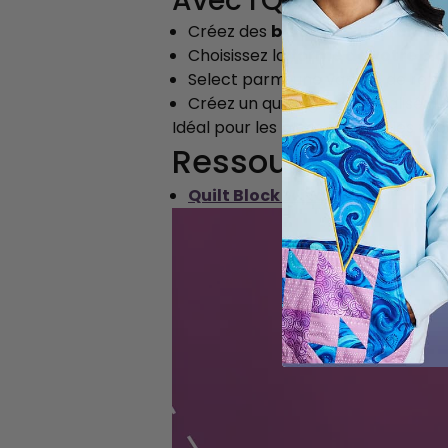
Avec l'Quilt Block W
Créez des
blocs de quilt rempl
Choisissez la
forme de votre blo
Select parmi une variété de remp
Créez un quilting personnalisé au
Idéal pour les blocs de quilt, les ta
Ressources
Quilt Block Wizard (PDF)