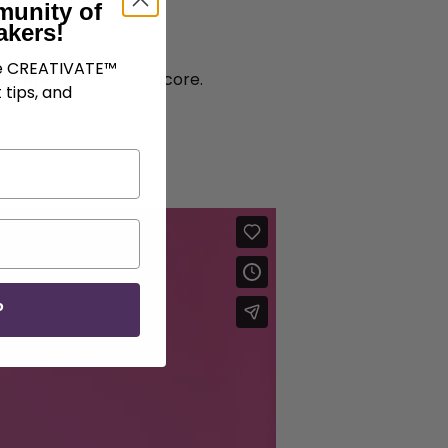
munity of
akers!
dery .
ve CREATIVATE™
, Diamond
, et plus encore.
 tips, and
 le cercle.
P