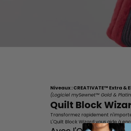
Niveaux : CREATIVATE™ Extra & E
(Logiciel mySewnet™ Gold & Plati
Quilt Block Wiza
Transformez rapidement n'importe 
L'Quilt Block Wizard vous aide à enc