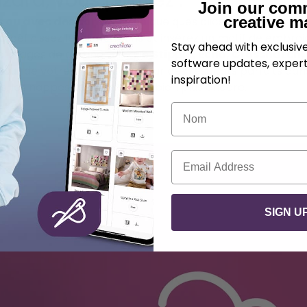
izard, vous pouvez :
Join our com
creative m
is ou avec des contours
en quelques clics.
c
, définissez les dimensions et insérez un motif de embroi
Stay ahead with exclusi
lissages de quilting tels que
Stipple, Echo, Crosshatch
software updates, expert
tour de votre embroidery pour des résultats parfaits dans
inspiration!
pis, les nappes, les coussins et bien plus encore.
Nom
Courriel
SIGN U