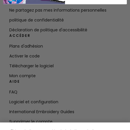
Conditions d'utilisation
Ne partagez pas mes informations personnelles
politique de confidentialité
Déclaration de politique d'accessibilité
ACCÉDER
Plans d'adhésion
Activer le code
Télécharger le logiciel
Mon compte
AIDE
FAQ
Logiciel et configuration
International Embroidery Guides
Supprimer le compte
RESTEZ INFORMÉ