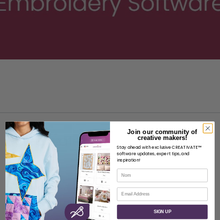
Join our community of
creative makers!
Stay ahead with exclusive CREATIVATE™
software updates, expert tips, and
inspiration!
À PROPOS
Nom
À propos de SVP Worldwide
Courriel
Contact
SIGN UP