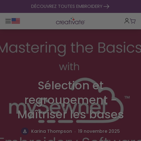
passer au contenu
DÉCOUVREZ TOUTES EMBROIDERY
Basculer la navigation principale
Pani
Sélection et
regroupement -
Maîtriser les bases
.
Karina Thompson
19 novembre 2025