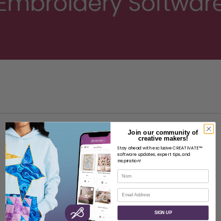
Join our community of
creative makers!
Stay ahead with exclusive CREATIVATE™
software updates, expert tips, and
inspiration!
À PROPOS
Nom
À propos de SVP Worldwide
Courriel
Contact
SIGN UP