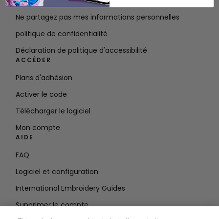
Conditions d'utilisation
Ne partagez pas mes informations personnelles
politique de confidentialité
Déclaration de politique d'accessibilité
ACCÉDER
Plans d'adhésion
Activer le code
Télécharger le logiciel
Mon compte
AIDE
FAQ
Logiciel et configuration
International Embroidery Guides
Supprimer le compte
RESTEZ INFORMÉ