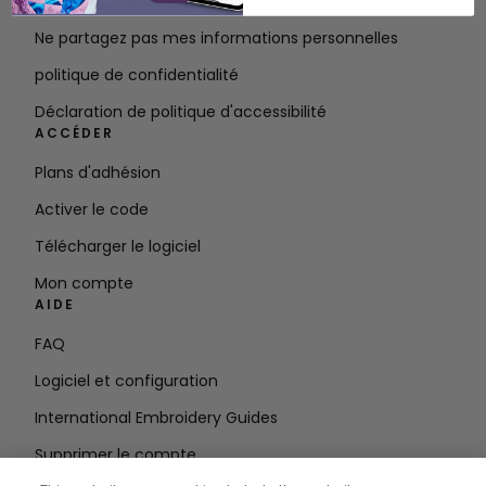
Conditions d'utilisation
Ne partagez pas mes informations personnelles
politique de confidentialité
Déclaration de politique d'accessibilité
ACCÉDER
Plans d'adhésion
Activer le code
Télécharger le logiciel
Mon compte
AIDE
FAQ
Logiciel et configuration
International Embroidery Guides
Supprimer le compte
RESTEZ INFORMÉ