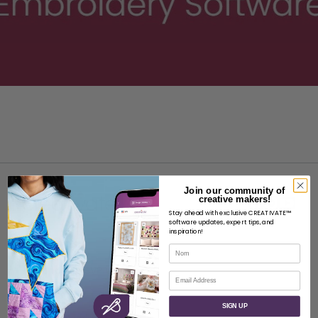
Join our community of
creative makers!
Stay ahead with exclusive CREATIVATE™
software updates, expert tips, and
inspiration!
À PROPOS
Nom
À propos de SVP Worldwide
Courriel
Contact
SIGN UP