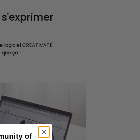
t s'exprimer
e logiciel CREATIVATE
 que ça !
munity of