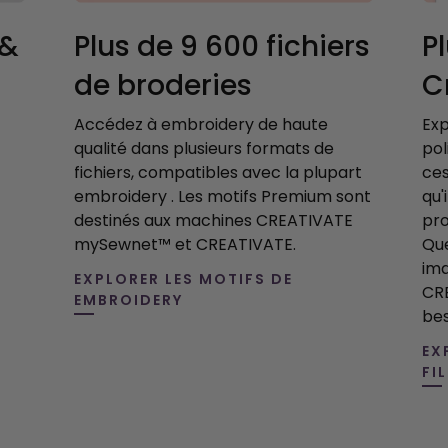
 &
Plus de 9 600 fichiers
P
de broderies
C
Accédez à embroidery de haute
Exp
qualité dans plusieurs formats de
pol
fichiers, compatibles avec la plupart
ces
embroidery . Les motifs Premium sont
qu'
destinés aux machines CREATIVATE
pro
mySewnet™ et CREATIVATE.
Que
ima
EXPLORER LES MOTIFS DE
CRE
EMBROIDERY
bes
EX
FI