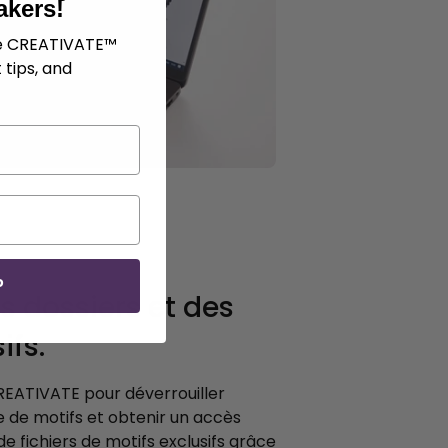
akers!
ve CREATIVATE™
 tips, and
P
s dossiers et des
ifs.
ATIVATE pour déverrouiller
 de motifs et obtenir un accès
de fichiers de motifs exclusifs grâce