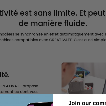
ivité est sans limite. Et peu
de manière fluide.
odèles se synchronise en effet automatiquement avec l
achines compatibles avec CREATIVATE. C'est aussi simple
té.
 CREATIVATE propose
actement ce dont vous
e qu'un jeu d'enfant. Il
Join our com
e ou de filtrer les