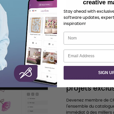
creative m
ille, nombre de blocs de
un ensemble complet de
Stay ahead with exclusi
uvez également explorer
software updates, expert
re Catalogue de modèles.
inspiration!
Nom
dèles
Courriel
SAVE DESIGNS
SIGN U
Accédez à de
projets exclus
Devenez membre de CRE
l'ensemble du catalogue
immédiat à des milliers 