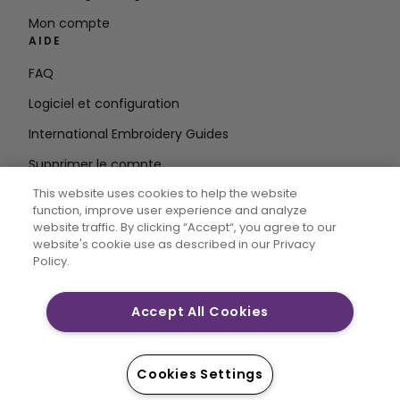
Mon compte
AIDE
FAQ
Logiciel et configuration
International Embroidery Guides
Supprimer le compte
RESTEZ INFORMÉ
This website uses cookies to help the website
function, improve user experience and analyze
Entrez
website traffic. By clicking “Accept“, you agree to our
website's cookie use as described in our Privacy
l'adresse e-mail
Policy.
Accept All Cookies
CREATIVATE MYSEWNET sont des marques déposées
exclusives de Singer Sourcing Limited LLC. © 2026
Singer Sourcing Limited LLC ou ses filiales. Tous droits
Cookies Settings
réservés.