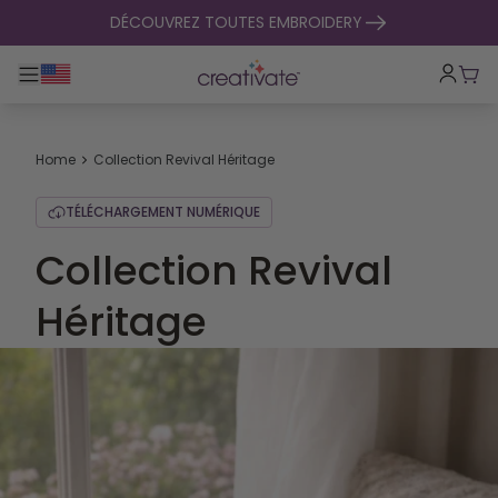
passer au contenu
DÉCOUVREZ TOUTES EMBROIDERY
Basculer la navigation principale
Pani
Home
Collection Revival Héritage
TÉLÉCHARGEMENT NUMÉRIQUE
Collection Revival
Héritage