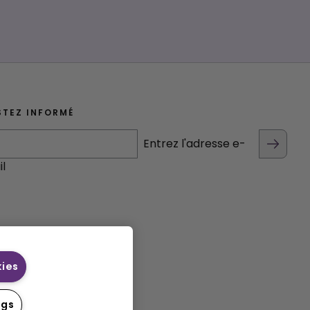
STEZ INFORMÉ
Entrez l'adresse e-
l
kies
ngs