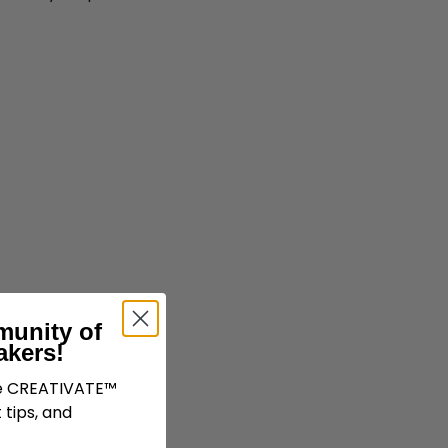
munity of
akers!
ve CREATIVATE™
 tips, and