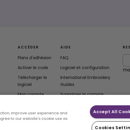
ACCÉDER
AIDE
RE
Plans d'adhésion
FAQ
Activer le code
Logiciel et configuration
mai
Télécharger le
International Embroidery
logiciel
Guides
Mon compte
Supprimer le compte
Accept All Coo
unction, improve user experience and
té
 agree to our website's cookie use as
Cookies Setti