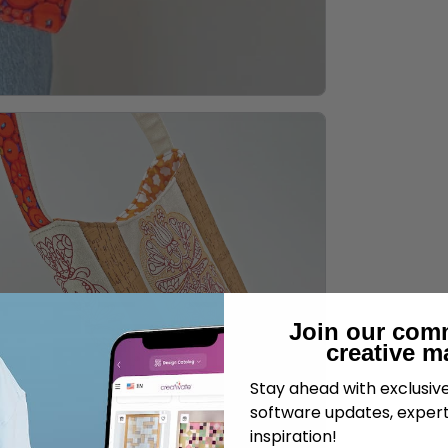
Join our com
creative m
Stay ahead with exclusi
software updates, expert
inspiration!