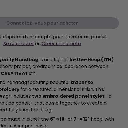
aitez.
Connectez-vous pour acheter
 disposer d'un compte pour acheter ce produit.
Se connecter
ou
Créer un compte
gonfly Handbag
is an elegant
In-the-Hoop (ITH)
dery project, created in collaboration between
d
CREATIVATE™
.
ing handbag featuring beautiful
trapunto
broidery
for a textured, dimensional finish. This
esign includes
two embroidered panel styles
—a
nd side panels—that come together to create a
shed, fully lined handbag.
 be made in either the
6" × 10"
or
7" × 12"
hoop, with
uded in your purchase.