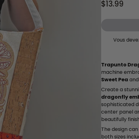
souh
$13.99
Vous devez
Trapunto Dra
machine embroi
Sweet Pea
an
Create a stunn
dragonfly em
sophisticated d
center panel a
beautifully fini
The design can
both sizes incl