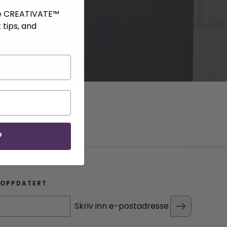
ve CREATIVATE™
 tips, and
P
 OPPDATERT
Skriv inn e-postadresse