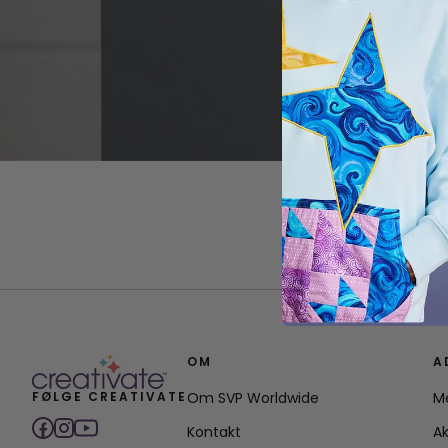
OM
A
FØLGE CREATIVATE
Om SVP Worldwide
M
Kontakt
Ak