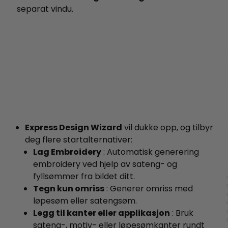
separat vindu.
Express Design Wizard
vil dukke opp, og tilbyr
deg flere startalternativer:
Lag Embroidery
: Automatisk generering
embroidery ved hjelp av sateng- og
fyllsømmer fra bildet ditt.
Tegn kun omriss
: Generer omriss med
løpesøm eller satengsøm.
Legg til kanter eller applikasjon
: Bruk
sateng-, motiv- eller løpesømkanter rundt