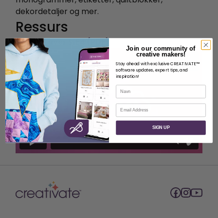
dekordetaljer og mer.
Ressurs
Bokstaver S1E4 (PDF)
Join our community of
creative makers!
Stay ahead with exclusive CREATIVATE™
software updates, expert tips, and
inspiration!
Navn
E-post
SIGN UP