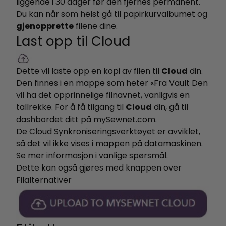
liggende i 30 dager før den fjernes permanent.
Du kan når som helst gå til papirkurvalbumet og
gjenopprette
filene dine.
Last opp til Cloud
Dette vil laste opp en kopi av filen til
Cloud
din.
Den finnes i en mappe som heter «Fra Vault Den
vil ha det opprinnelige filnavnet, vanligvis en
tallrekke. For å få tilgang til
Cloud
din, gå til
dashbordet ditt på mySewnet.com.
De Cloud Synkroniseringsverktøyet er avviklet,
så det vil ikke vises i mappen på datamaskinen.
Se mer informasjon i vanlige spørsmål.
Dette kan også gjøres med knappen over
Filalternativer