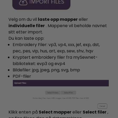
Velg om du vil
laste opp mapper
eller
individuelle filer
. Mappene vil beholde navnet
sitt etter import.
Du kan laste opp:
Embroidery Filer: vp3, vp4, xxx, jef, exp, dst,
pec, pes, vip, hus, art, exp, sew, shv, hqv
Kryptert embroidery filer fra mySewnet-
biblioteket: evp3 og evp4
Bildefiler:
jpg, jpeg, png, svg, bmp
PDF-filer
Klikk enten på
Select mapper
eller
Select filer
,