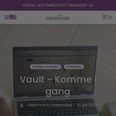
hopp til innhold
HANDLE ALLE EMBROIDERY SAMLINGER
Veksle hovednavigasjon
Hand
Nybegynnerbroderi
Embroidery
Vault - Komme i
gang
.
CREATIVATE Utdannelse
31. juli 2025