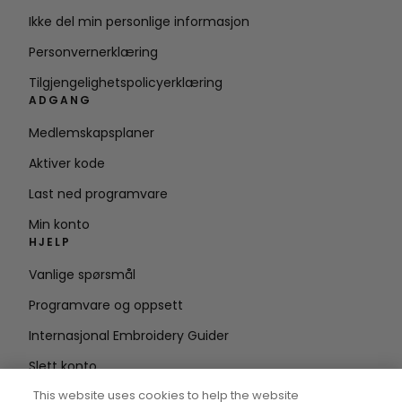
Ikke del min personlige informasjon
Personvernerklæring
Tilgjengelighetspolicyerklæring
ADGANG
Medlemskapsplaner
Aktiver kode
Last ned programvare
Min konto
HJELP
Vanlige spørsmål
Programvare og oppsett
Internasjonal Embroidery Guider
Slett konto
HOLD DEG OPPDATERT
This website uses cookies to help the website