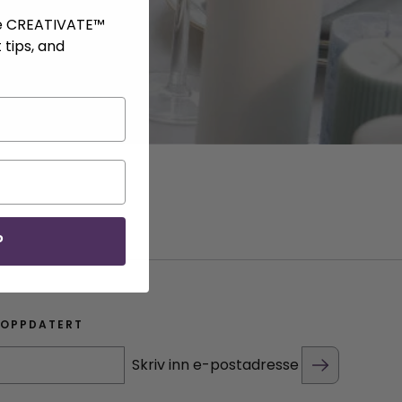
ve CREATIVATE™
 tips, and
P
 OPPDATERT
Skriv inn e-postadresse