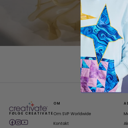
OM
A
FØLGE CREATIVATE
Om SVP Worldwide
M
Kontakt
Ak