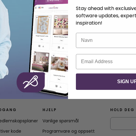
Stay ahead with exclusi
.
Anna Nystrøm
mai 13 , 2025
software updates, expert
inspiration!
Navn
E-post
SIGN U
DGANG
HJELP
HOLD DEG
edlemskapsplaner
Vanlige spørsmål
tiver kode
Programvare og oppsett