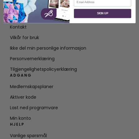
OM
SIGN UP
Om SVP Worldwide
Kontakt
Vilkår for bruk
Ikke del min personlige informasjon
Personvernerklæring
Tilgjengelighetspolicyerklæring
ADGANG
Medlemskapsplaner
Aktiver kode
Last ned programvare
Min konto
HJELP
Vanlige spørsmål