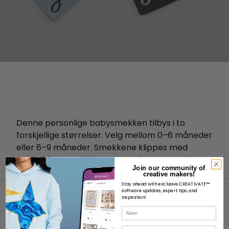
Denne personlige babysmekken tilbys i to
forskjellige størrelser. Velg mellom 0–6 måneder
eller 6–9 måneder. Smekkene klippes med
hobbyklippemaskinen og sys deretter med
Join our community of
symaskinen din.
creative makers!
Stay ahead with exclusive CREATIVATE™
software updates, expert tips, and
inspiration!
Navn
E-post