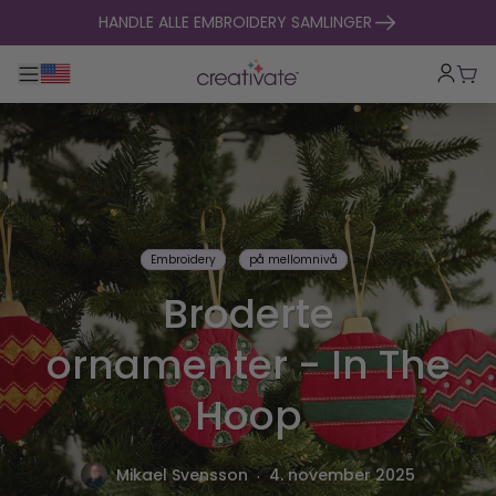
hopp til innhold
HANDLE ALLE EMBROIDERY SAMLINGER
Veksle hovednavigasjon
Hand
Embroidery
på mellomnivå
Broderte
ornamenter - In The
Hoop
.
Mikael Svensson
4. november 2025