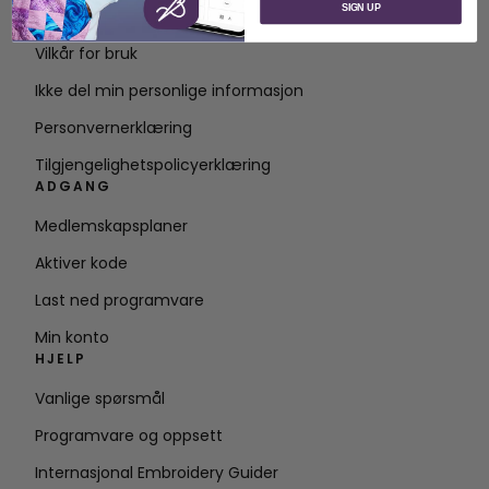
SIGN UP
Kontakt
Vilkår for bruk
Ikke del min personlige informasjon
Personvernerklæring
Tilgjengelighetspolicyerklæring
ADGANG
Medlemskapsplaner
Aktiver kode
Last ned programvare
Min konto
HJELP
Vanlige spørsmål
Programvare og oppsett
Internasjonal Embroidery Guider