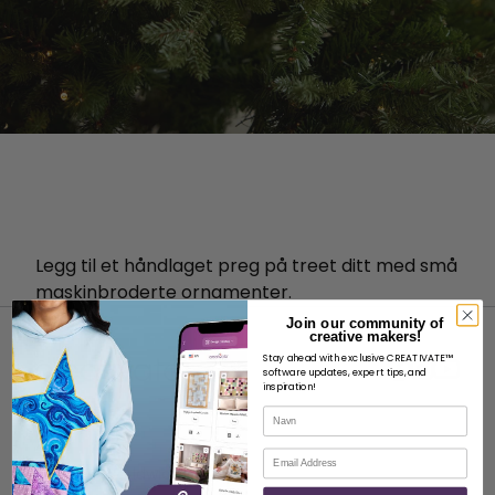
Legg til et håndlaget preg på treet ditt med små
maskinbroderte ornamenter.
Join our community of
creative makers!
Stay ahead with exclusive CREATIVATE™
software updates, expert tips, and
inspiration!
Navn
OM
E-post
Om SVP Worldwide