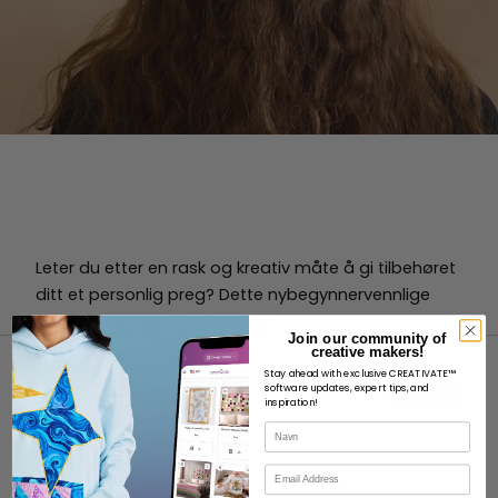
Leter du etter en rask og kreativ måte å gi tilbehøret
ditt et personlig preg? Dette nybegynnervennlige
prosjektet er perfekt for deg!
Join our community of
creative makers!
Stay ahead with exclusive CREATIVATE™
software updates, expert tips, and
inspiration!
Navn
OM
E-post