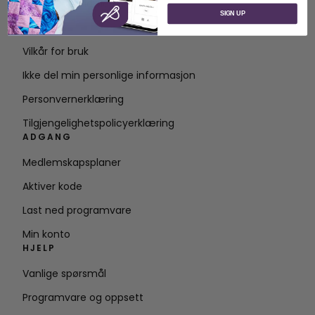
Om SVP Worldwide
SIGN UP
Kontakt
Vilkår for bruk
Ikke del min personlige informasjon
Personvernerklæring
Tilgjengelighetspolicyerklæring
ADGANG
Medlemskapsplaner
Aktiver kode
Last ned programvare
Min konto
HJELP
Vanlige spørsmål
Programvare og oppsett