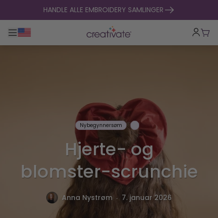
hopp til innhold
HANDLE ALLE EMBROIDERY SAMLINGER
Veksle hovednavigasjon
Hand
Nybegynnersøm
Hjerte- og
blomster-scrunchie
.
Anna Nystrøm
7. januar 2026