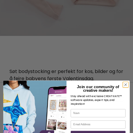
Søt bodystocking er perfekt for kos, bilder og for
å feire babyens første Valentinsdag.
Join our community of
creative makers!
Stay ahead with exclusive CREATIVATE™
software updates, expert tips, and
inspiration!
Navn
OM
E-post
Om SVP Worldwide