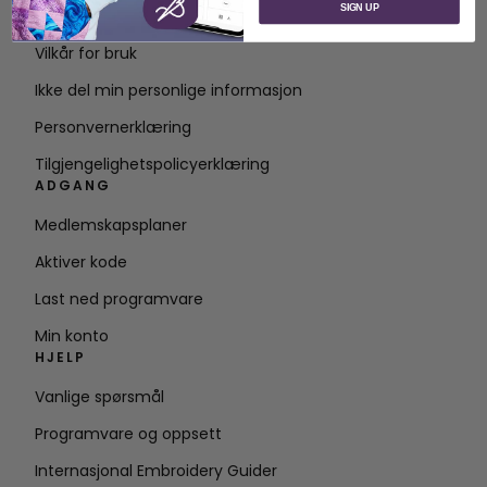
SIGN UP
Kontakt
Vilkår for bruk
Ikke del min personlige informasjon
Personvernerklæring
Tilgjengelighetspolicyerklæring
ADGANG
Medlemskapsplaner
Aktiver kode
Last ned programvare
Min konto
HJELP
Vanlige spørsmål
Programvare og oppsett
Internasjonal Embroidery Guider