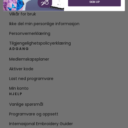
SIGN UP
Kontakt
Vilkår for bruk
Ikke del min personlige informasjon
Personvernerklæring
Tilgjengelighetspolicyerklæring
ADGANG
Medlemskapsplaner
Aktiver kode
Last ned programvare
Min konto
HJELP
Vanlige spørsmål
Programvare og oppsett
Internasjonal Embroidery Guider