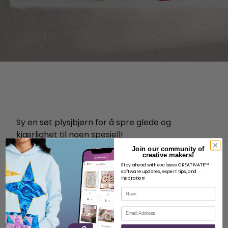
Sy en søt plysjbjørn for å spre glede og
kjærlighet til noen spesiell!
Join our community of
creative makers!
Stay ahead with exclusive CREATIVATE™
software updates, expert tips, and
inspiration!
Navn
OM
E-post
Om SVP Worldwide