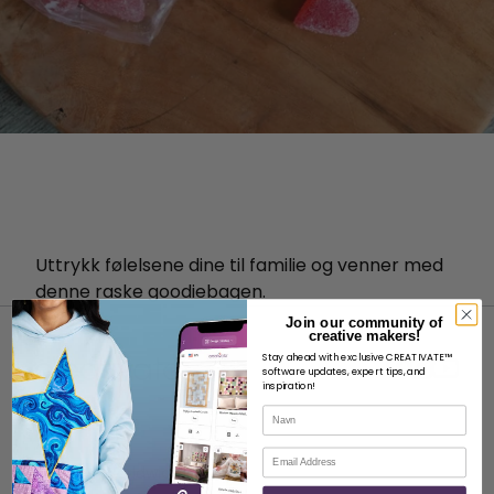
Uttrykk følelsene dine til familie og venner med
denne raske goodiebagen.
Join our community of
creative makers!
Stay ahead with exclusive CREATIVATE™
software updates, expert tips, and
inspiration!
Navn
OM
E-post
Om SVP Worldwide