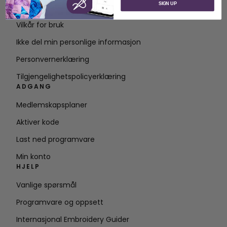
SIGN UP
Kontakt
Vilkår for bruk
Ikke del min personlige informasjon
Personvernerklæring
Tilgjengelighetspolicyerklæring
ADGANG
Medlemskapsplaner
Aktiver kode
Last ned programvare
Min konto
HJELP
Vanlige spørsmål
Programvare og oppsett
Internasjonal Embroidery Guider