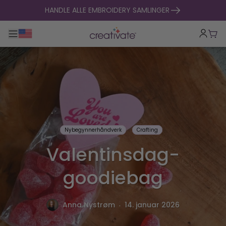
hopp til innhold
HANDLE ALLE EMBROIDERY SAMLINGER
Veksle hovednavigasjon
Hand
Nybegynnerhåndverk
Crafting
Valentinsdag-
goodiebag
.
Anna Nystrøm
14. januar 2026